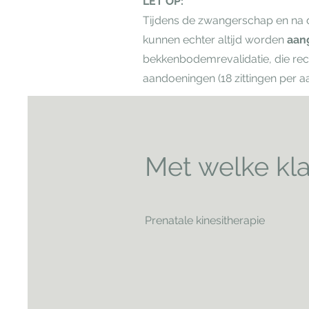
LET OP:
Tijdens de zwangerschap en na d
kunnen echter altijd worden
aan
bekkenbodemrevalidatie, die re
aandoeningen (18 zittingen per a
Met welke kl
Prenatale kinesitherapie