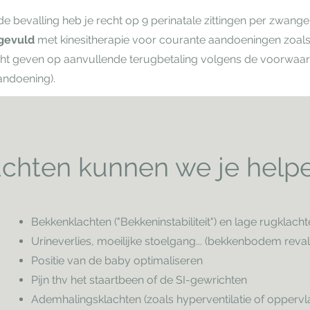
e bevalling heb je recht op 9 perinatale zittingen per zwan
gevuld
met kinesitherapie voor courante aandoeningen zoals
cht geven op aanvullende terugbetaling volgens de voorwaa
andoening).
achten kunnen we je help
Bekkenklachten ("Bekkeninstabiliteit") en lage rugklach
Urineverlies, moeilijke stoelgang... (bekkenbodem revali
Positie van de baby optimaliseren
Pijn thv het staartbeen of de SI-gewrichten
Ademhalingsklachten (zoals hyperventilatie of oppervl