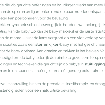
e die via gerichte oefeningen en houdingen werkt aan meer 
unnen de spieren en ligamenten rond de baarmoeder ontspan
eter kan positioneren voor de bevalling.
kken symmetrisch en beweeglijk te houden, wat belangrijk i
aling van de baby
. Zo kan de baby makkelijker de juiste ‘star
van de mama — wat de kans vergroot op een vlot verloop van
 situaties zoals een
sterrenkijker
(baby met het gezicht naar
dat de baby optimaal kan draaien en zakken in het bekken. V
nodigd om de baby letterlijk de ruimte te geven om te ‘spinnen
dingen en technieken die gericht zijn op baby’s in
stuitligging
en en te ontspannen, creëer je soms nét genoeg extra ruimte
olle aanvulling binnen de prenatale kinesitherapie, en draag
tandigheden voor een natuurlijke bevalling.