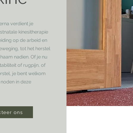
rna verdient je
tnatale kinesitherapie
iding op de arbeid en
weging, tot het herstel
chaam nadien. Of je nu
biliteit of rugpijn, of
stel, je bent welkom
 noden in deze
cteer ons