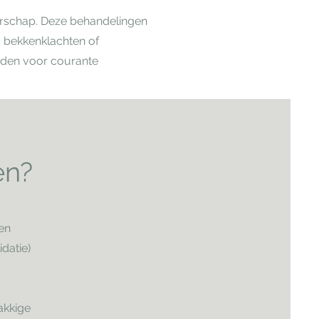
gerschap. Deze behandelingen
 bekkenklachten of
rden voor courante
en?
ten
datie)
akkige