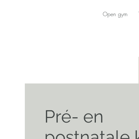
Open gym
Pré- en
postnatale 