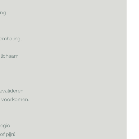
ing
emhaling,
 lichaam
revalideren
 voorkomen.
regio
f pijn)