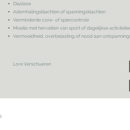
Diastase
Ademhalingsklachten of spanningsklachten
Verminderde core- of spiercontrole
Moeite met hervatten van sport of dagelijkse activiteite
Vermoeidheid, overbelasting of nood aan ontspanni
Lore Verschueren
®