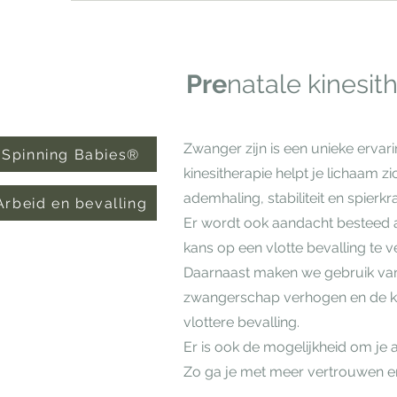
Pre
natale kinesit
Zwanger zijn is een unieke erva
Spinning Babies®
kinesitherapie helpt je lichaam 
ademhaling, stabiliteit en spier
Arbeid en bevalling
Er wordt ook aandacht besteed 
kans op een vlotte bevalling te v
Daarnaast maken we gebruik van
zwangerschap verhogen en de 
vlottere bevalling.
Er is ook de mogelijkheid om je 
Zo ga je met meer vertrouwen en