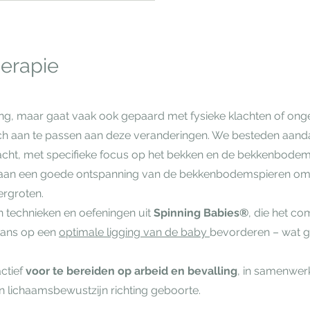
herapie
ring, maar gaat vaak ook gepaard met fysieke klachten of on
zich aan te passen aan deze veranderingen. We besteden aand
kracht, met specifieke focus op het bekken en de bekkenbodem
aan een goede ontspanning van de bekkenbodemspieren om 
ergroten.
 technieken en oefeningen uit
Spinning Babies®
, die het co
kans op een
optimale ligging van de baby
bevorderen – wat gu
actief
voor te bereiden op arbeid en bevalling
, in samenwer
 lichaamsbewustzijn richting geboorte.