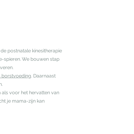
 de postnatale kinesitherapie
tie-spieren. We bouwen stap
iveren.
an borstvoeding
. Daarnaast
n.
n als voor het hervatten van
cht je mama-zijn kan