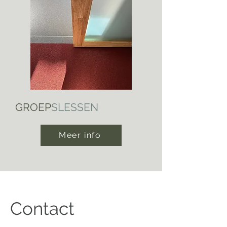
GROEP
​SLESSEN
Meer info
Contact