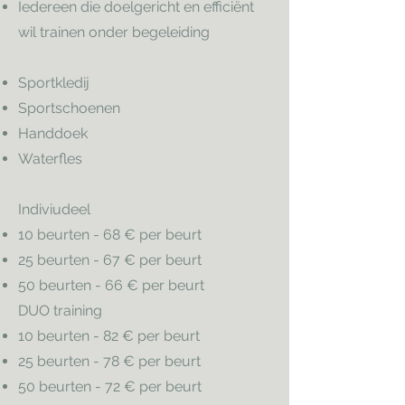
Iedereen die doelgericht en efficiënt
wil trainen onder begeleiding
Sportkledij
Sportschoenen
Handdoek
Waterfles
Indiviudeel
10 beurten - 68 € per beurt
25 beurten - 67 € per beurt
50 beurten - 66 € per beurt
DUO training
10 beurten - 82 € per beurt
25 beurten - 78 € per beurt
50 beurten - 72 € per beurt