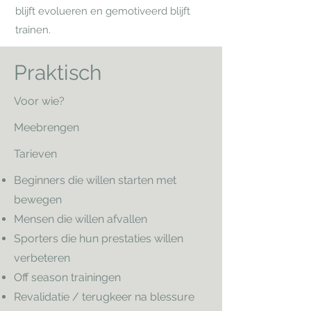
blijft evolueren en gemotiveerd blijft
trainen.
Praktisch
Voor wie?
Meebrengen
Tarieven
Beginners die willen starten met
bewegen
Mensen die willen afvallen
Sporters die hun prestaties willen
verbeteren
Off season trainingen
Revalidatie / terugkeer na blessure