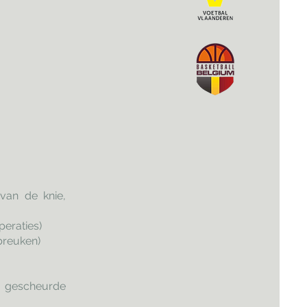
 van de knie,
peraties)
breuken)
s gescheurde