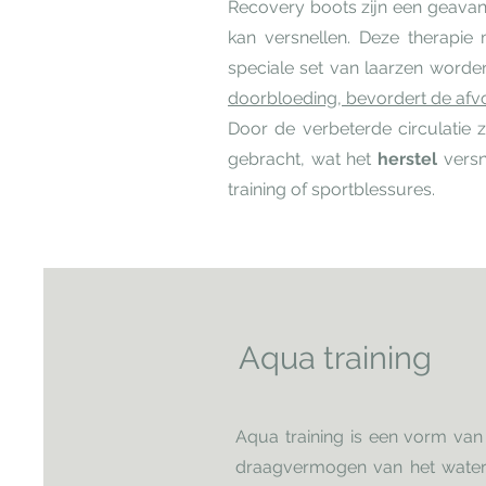
Recovery boots zijn een geavan
kan versnellen. Deze therapie
speciale set van laarzen worde
doorbloeding, bevordert de afvoer
Door de verbeterde circulatie 
gebracht, wat het
herstel
versn
training of sportblessures.
Aqua training
Aqua training is een vorm van
draagvermogen van het water