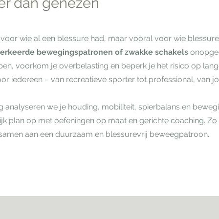
er dan genezen
ijk voor wie al een blessure had, maar vooral voor wie blessu
verkeerde bewegingspatronen of zwakke schakels
onopgem
ijpen, voorkom je overbelasting en beperk je het risico op lang
or iedereen – van recreatieve sporter tot professional, van j
g analyseren we je houding, mobiliteit, spierbalans en bewegi
ijk plan op met oefeningen op maat en gerichte coaching. Zo
samen aan een duurzaam en blessurevrij beweegpatroon.