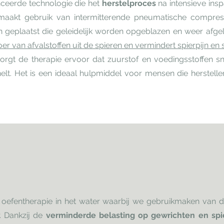
ceerde technologie die het
herstelproces
na intensieve insp
 maakt gebruik van intermitterende pneumatische compres
n geplaatst die geleidelijk worden opgeblazen en weer afgel
 van afvalstoffen uit de spieren en vermindert spierpijn en st
zorgt de therapie ervoor dat zuurstof en voedingsstoffen s
elt. Het is een ideaal hulpmiddel voor mensen die herstelle
 oefentherapie in het water waarbij we gebruikmaken van d
. Dankzij de
verminderde belasting op gewrichten en spi