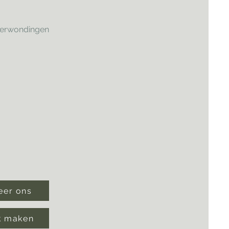
 verwondingen
eer ons
k maken