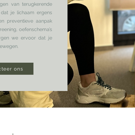
ijgen van terugkerende
 dat je lichaam ergens
een preventieve aanpak
creening, oefenschema’s
rgen we ervoor dat je
 bewegen.
cteer ons