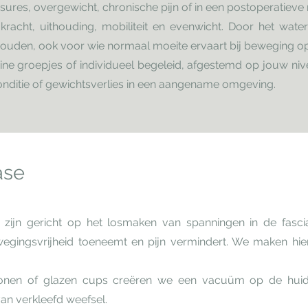
res, overgewicht, chronische pijn of in een postoperatieve r
 kracht, uithouding, mobiliteit en evenwicht. Door het wa
e houden, ook voor wie normaal moeite ervaart bij beweging o
eine groepjes of individueel begeleid, afgestemd op jouw niv
conditie of gewichtsverlies in een aangename omgeving.
ase
n zijn gericht op het losmaken van spanningen in de fasci
egingsvrijheid toeneemt en pijn vermindert. We maken hier
iconen of glazen cups creëren we een vacuüm op de huid
an verkleefd weefsel.