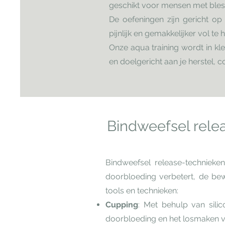
geschikt voor mensen met blessu
De oefeningen zijn gericht op
pijnlijk en gemakkelijker vol t
Onze aqua training wordt in kl
en doelgericht aan je herstel, 
Bindweefsel rele
Bindweefsel release-technieke
doorbloeding verbetert, de bew
tools en technieken:
Cupping
: Met behulp van sil
doorbloeding en het losmaken v