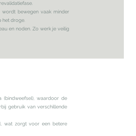
evalidatiefase.
ter wordt bewegen vaak minder
p het droge.
eau en noden. Zo werk je veilig
a (bindweefsel), waardoor de
bij gebruik van verschillende
, wat zorgt voor een betere