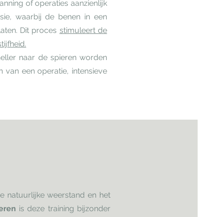
anning of operaties aanzienlijk
sie, waarbij de benen in een
aten. Dit proces
stimuleert de
ijfheid.
neller naar de spieren worden
n van een operatie, intensieve
e natuurlijke weerstand en het
eren
is deze training bijzonder