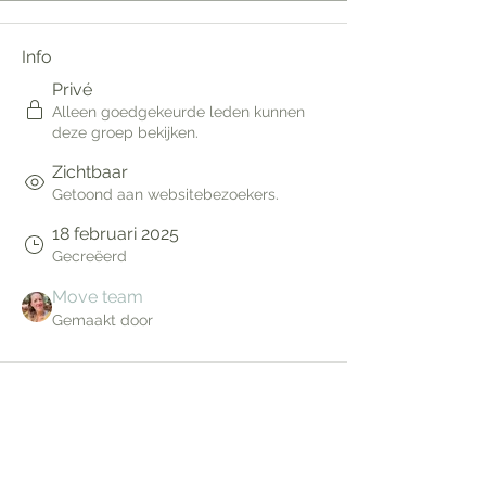
Info
Privé
Alleen goedgekeurde leden kunnen
deze groep bekijken.
Zichtbaar
Getoond aan websitebezoekers.
18 februari 2025
Gecreëerd
Move team
Gemaakt door
Over
Welkom bij de groep! Je kunt contact 
leggen met andere leden, updates 
ontvangen en video's delen.