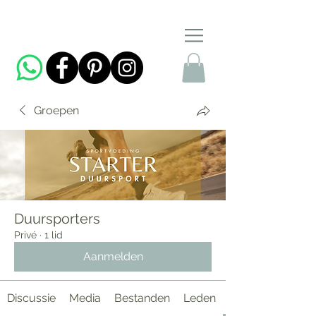
Groepen
Duursporters
Privé
·
1 lid
Aanmelden
Discussie
Media
Bestanden
Leden