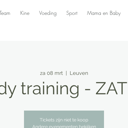
Team
Kine
Voeding
Sport
Mama en Baby
za 08 mrt
  |  
Leuven
ody training - Z
Tickets zijn niet te koop
Andere evenementen bekijken