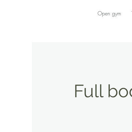
Open gym
Full b