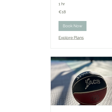
1 hr
18
€18
euros
Book Now
Explore Plans