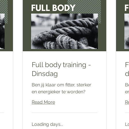
Full body training -
F
Dinsdag
d
Ben jij klaar om fitter, sterker
Be
en energieker te worden?
e
Read More
R
Loading days...
L