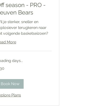
ff season - PRO -
euven Bears
l je sterker, sneller en
xplosiever terugkeren naar
et volgende basketseizoen?
ead More
oading days...
30
ros
Book Now
xplore Plans