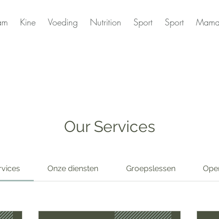
am
Kine
Voeding
Nutrition
Sport
Sport
Mama
Our Services
rvices
Onze diensten
Groepslessen
Ope