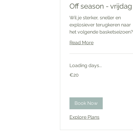
Off season - vrijdag
Wil je sterker, sneller en
explosiever terugkeren naar
het volgende basketseizoen?
Read More
Loading days...
20
€20
euros
Book Now
Explore Plans