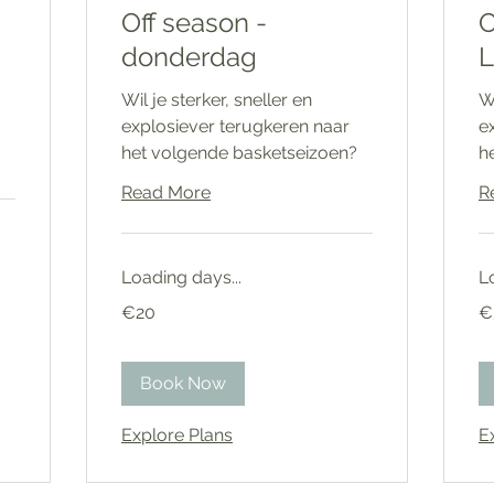
Off season -
O
donderdag
L
Wil je sterker, sneller en
Wi
explosiever terugkeren naar
e
het volgende basketseizoen?
h
Read More
R
Loading days...
L
20
30
€20
€
euros
eu
Book Now
Explore Plans
E