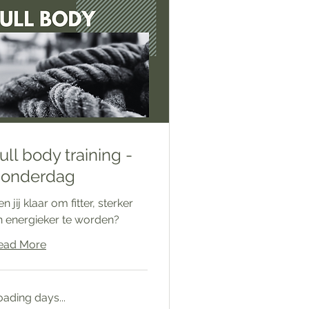
ull body training -
onderdag
n jij klaar om fitter, sterker
n energieker te worden?
ead More
oading days...