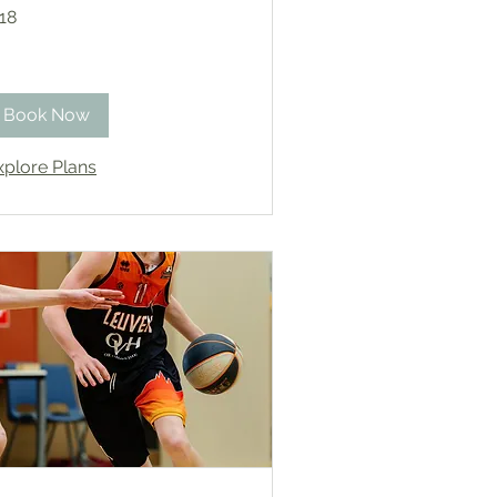
18
ros
Book Now
xplore Plans