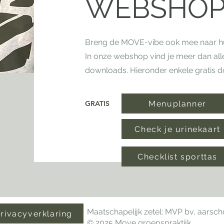
WEBSHO
Breng de MOVE-vibe ook mee naar hu
In onze webshop vind je meer dan all
downloads. Hieronder enkele gratis 
Menuplanner
GRATIS
Check je urinekaart
Checklist sporttas
Maatschapelijk zetel: MVP bv, aarsc
rivacyverklaring
© 2025 Move groepspraktijk