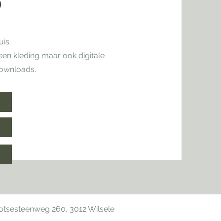
P
is.
een kleding maar ook digitale
downloads.
hotsesteenweg 260, 3012 Wilsele