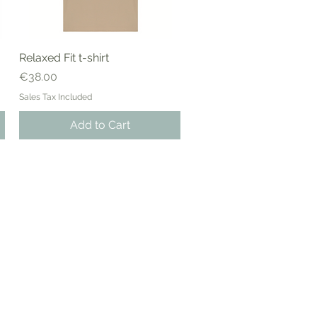
Relaxed Fit t-shirt
Price
€38.00
Sales Tax Included
Add to Cart