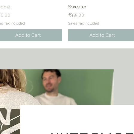
odie
Sweater
ice
Price
0.00
€55.00
es Tax Included
Sales Tax Included
Add to Cart
Add to Cart