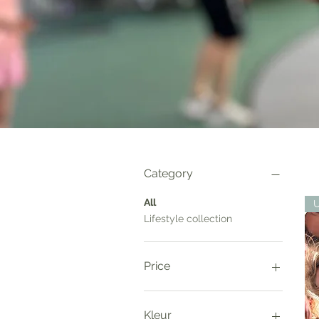
Category
All
U
Lifestyle collection
Price
€22
€70
Kleur