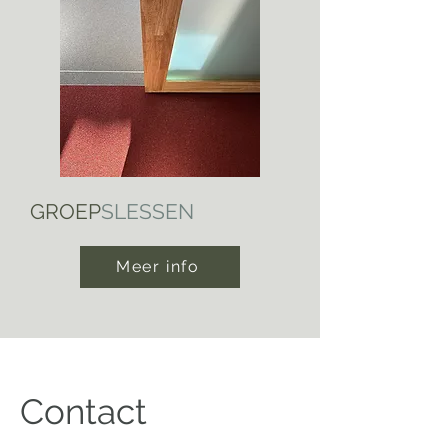
GROEP
​SLESSEN
Meer info
Contact