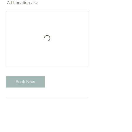
All Locations
Book Now
Contact Details
Aarschotsesteenweg 260,
Leuven, België