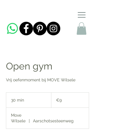
Open gym
Vrij oefenmoment bij MOVE Wilsele
9
euros
30 min
3
€9
0
m
Move
i
Wilsele
|
Aarschotsesteenweg
n