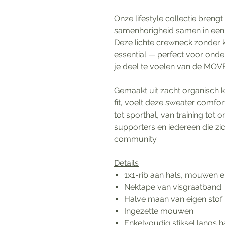
Onze lifestyle collectie bren
samenhorigheid samen in een m
Deze lichte crewneck zonder 
essential — perfect voor ond
je deel te voelen van de MO
Gemaakt uit zacht organisch k
fit, voelt deze sweater comfort
tot sporthal, van training tot
supporters en iedereen die z
community.
Details
1x1-rib aan hals, mouwen 
Nektape van visgraatband
Halve maan van eigen stof 
Ingezette mouwen
Enkelvoudig stiksel langs h