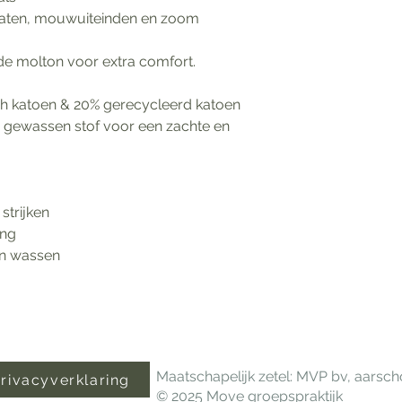
gaten, mouwuiteinden en zoom
de molton voor extra comfort.
sch katoen & 20% gerecycleerd katoen
gewassen stof voor een zachte en
strijken
ing
en wassen
Maatschapelijk zetel: MVP bv, aarsc
rivacyverklaring
© 2025 Move groepspraktijk