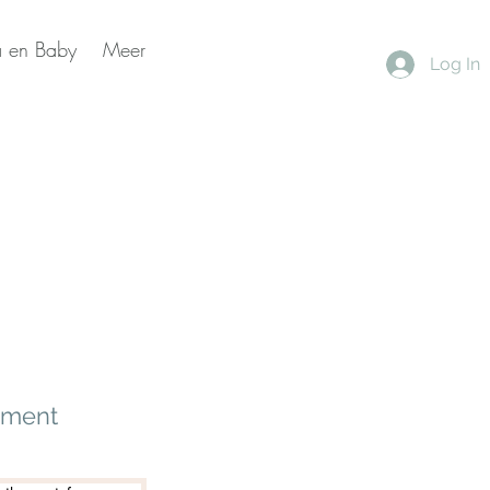
 en Baby
Meer
Log In
nement