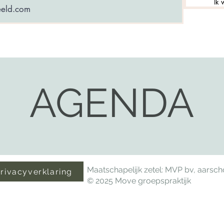
Ik 
AGENDA
Maatschapelijk zetel: MVP bv, aarsc
rivacyverklaring
© 2025 Move groepspraktijk